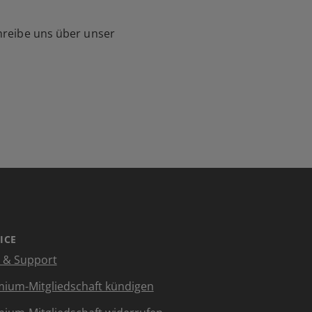
hreibe uns über unser
ICE
e & Support
ium-Mitgliedschaft kündigen