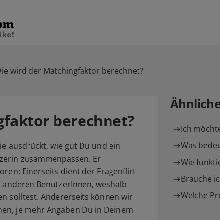
ie wird der Matchingfaktor berechnet?
Ähnlich
gfaktor berechnet?
Ich möchte
Was bedeut
die ausdrückt, wie gut Du und ein
tzerin zusammenpassen. Er
Wie funktio
ren: Einerseits dient der Fragenflirt
Brauche ic
it anderen BenutzerInnen, weshalb
Welche Pre
n solltest. Andererseits können wir
nen, je mehr Angaben Du in Deinem