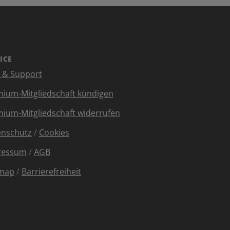
ICE
e & Support
ium-Mitgliedschaft kündigen
ium-Mitgliedschaft widerrufen
enschutz
/
Cookies
ressum
/
AGB
emap
/
Barrierefreiheit