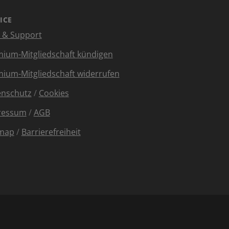
ICE
e & Support
ium-Mitgliedschaft kündigen
ium-Mitgliedschaft widerrufen
enschutz
/
Cookies
ressum
/
AGB
emap
/
Barrierefreiheit