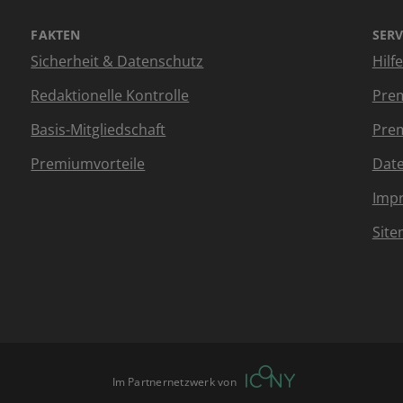
FAKTEN
SERV
Sicherheit & Datenschutz
Hilf
Redaktionelle Kontrolle
Prem
Basis-Mitgliedschaft
Prem
Premiumvorteile
Dat
Imp
Sit
Im Partnernetzwerk von