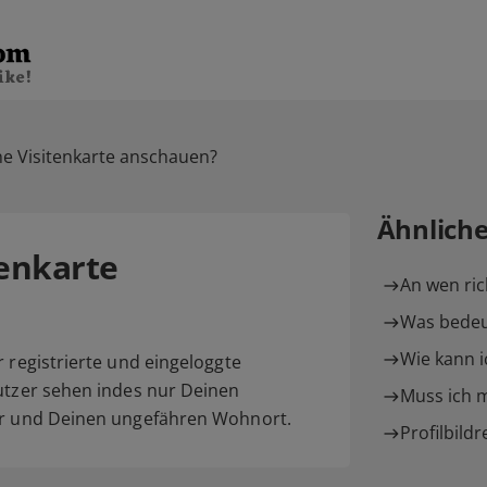
e Visitenkarte anschauen?
Ähnlich
enkarte
An wen ric
Was bedeu
Wie kann i
r registrierte und eingeloggte
nutzer sehen indes nur Deinen
Muss ich m
ter und Deinen ungefähren Wohnort.
Profilbildr